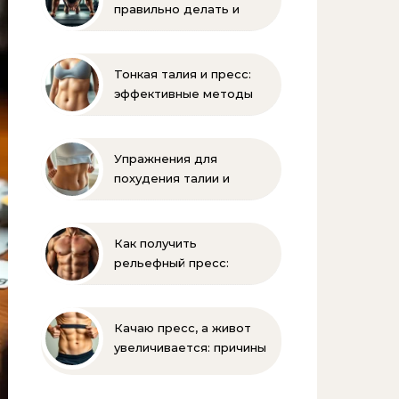
правильно делать и
помогает ли накачать
Тонкая талия и пресс:
эффективные методы
тренировок и питания
Упражнения для
похудения талии и
живота: эффективная
зарядка
Как получить
рельефный пресс:
эффективные
упражнения и питание
Качаю пресс, а живот
увеличивается: причины
и решения