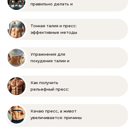
правильно делать и
помогает ли накачать
Тонкая талия и пресс:
эффективные методы
тренировок и питания
Упражнения для
похудения талии и
живота: эффективная
зарядка
Как получить
рельефный пресс:
эффективные
упражнения и питание
Качаю пресс, а живот
увеличивается: причины
и решения