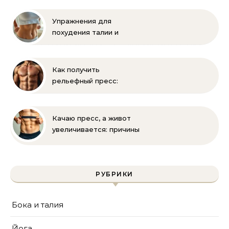
Упражнения для
похудения талии и
живота: эффективная
зарядка
Как получить
рельефный пресс:
эффективные
упражнения и питание
Качаю пресс, а живот
увеличивается: причины
и решения
РУБРИКИ
Бока и талия
Йога