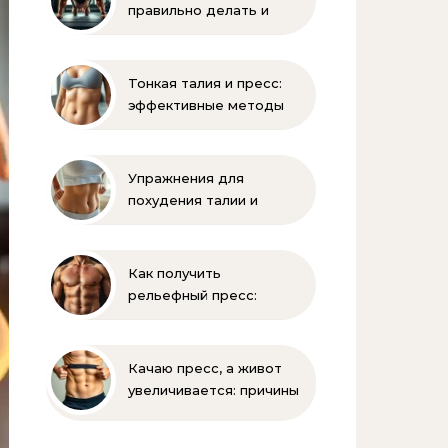
правильно делать и
помогает ли накачать
Тонкая талия и пресс:
эффективные методы
тренировок и питания
Упражнения для
похудения талии и
живота: эффективная
зарядка
Как получить
рельефный пресс:
эффективные
упражнения и питание
Качаю пресс, а живот
увеличивается: причины
и решения