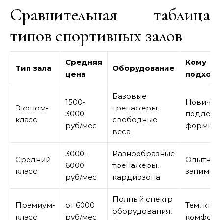
Сравнительная таблица
типов спортивных залов
Средняя
Кому
Тип зала
Оборудование
цена
подход
Базовые
1500-
Новичка
Эконом-
тренажеры,
3000
поддер
класс
свободные
руб/мес
формы
веса
3000-
Разнообразные
Средний
Опытны
6000
тренажеры,
класс
занима
руб/мес
кардиозона
Полный спектр
Премиум-
от 6000
Тем, кто
оборудования,
класс
руб/мес
комфор