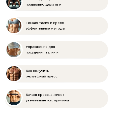
правильно делать и
помогает ли накачать
Тонкая талия и пресс:
эффективные методы
тренировок и питания
Упражнения для
похудения талии и
живота: эффективная
зарядка
Как получить
рельефный пресс:
эффективные
упражнения и питание
Качаю пресс, а живот
увеличивается: причины
и решения