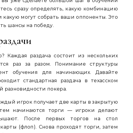
 вы уже сделаете большой шаг в обучении
йтесь сразу определять, какую комбинацию
и какую могут собрать ваши оппоненты. Это
ть шансы на победу.
раздачи
р? Каждая раздача состоит из нескольких
ются раз за разом. Понимание структуры
ент обучения для начинающих. Давайте
роходит стандартная раздача в техасском
й разновидности покера.
аждый игрок получает две карты в закрытую
Затем начинаются торги — игроки делают
вышают. После первых торгов на стол
арты (флоп). Снова проходят торги, затем