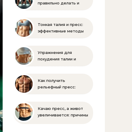
правильно делать и
помогает ли накачать
Тонкая талия и пресс:
эффективные методы
тренировок и питания
Упражнения для
похудения талии и
живота: эффективная
зарядка
Как получить
рельефный пресс:
эффективные
упражнения и питание
Качаю пресс, а живот
увеличивается: причины
и решения