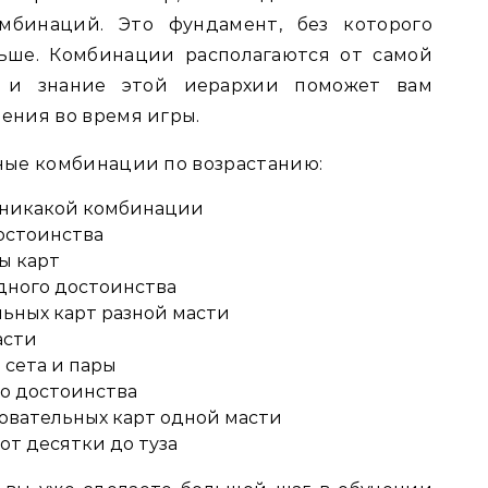
мбинаций. Это фундамент, без которого
ьше. Комбинации располагаются от самой
, и знание этой иерархии поможет вам
ния во время игры.
ые комбинации по возрастанию:
т никакой комбинации
остоинства
ы карт
одного достоинства
ьных карт разной масти
асти
 сета и пары
го достоинства
овательных карт одной масти
т десятки до туза