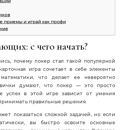
нации
чков
е приемы и играй как профи
ание
ющих: с чего начать?
ись, почему покер стал такой популярной
карточная игра сочетает в себе элементы
 математики, что делает ее невероятно
овички думают, что покер — это просто
ле успех в этой игре зависит от умения
 принимать правильные решения.
жет показаться сложной задачей, но если
атически, вы быстро освоите основные