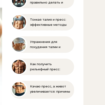
правильно делать и
помогает ли накачать
Тонкая талия и пресс:
эффективные методы
тренировок и питания
Упражнения для
похудения талии и
живота: эффективная
зарядка
Как получить
рельефный пресс:
эффективные
упражнения и питание
Качаю пресс, а живот
увеличивается: причины
и решения