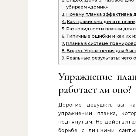
Видео: День 5. Тазовое дно
убираем «домик»
Почему планка эффективна 
Как правильно делать планк
Разновидности планки для л
Типичные ошибки и как их 
Планка в системе тренирово
Видео: Упражнения для быс
Реальные результаты: чего 
Упражнение план
работает ли оно?
Дорогие девушки, вы н
упражнении планка, кот
подтянутым. Но действител
борьбе с лишними санти