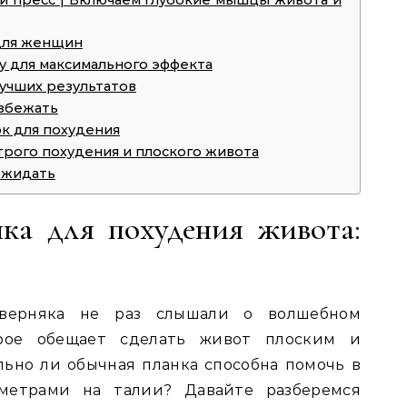
 и пресс | Включаем глубокие мышцы живота и
для женщин
у для максимального эффекта
учших результатов
избежать
к для похудения
трого похудения и плоского живота
ожидать
ка для похудения живота:
аверняка не раз слышали о волшебном
орое обещает сделать живот плоским и
ьно ли обычная планка способна помочь в
метрами на талии? Давайте разберемся