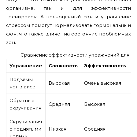
организма, так и для эффективности
тренировок. А полноценный сон и управление
стрессом помогут нормализовать гормональный
фон, что также влияет на состояние проблемных
зон.
Сравнение эффективности упражнений для ни
Упражнение
Сложность
Эффективность
Р
Подъемы
Д
Высокая
Очень высокая
ног в висе
п
Обратные
П
Средняя
Высокая
скручивания
в
Скручивания
И
с поднятыми
Низкая
Средняя
н
ногами